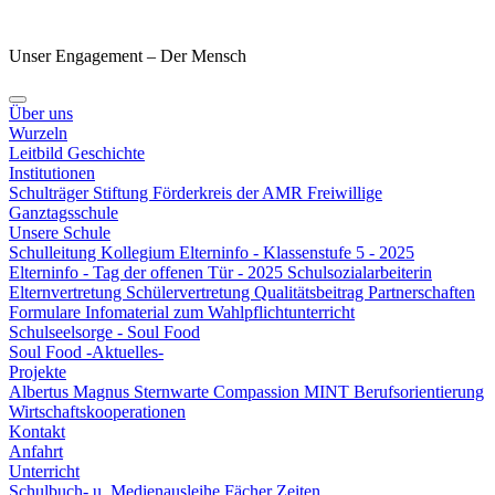
Unser Engagement – Der Mensch
Über uns
Wurzeln
Leitbild
Geschichte
Institutionen
Schulträger
Stiftung
Förderkreis der AMR
Freiwillige
Ganztagsschule
Unsere Schule
Schulleitung
Kollegium
Elterninfo - Klassenstufe 5 - 2025
Elterninfo - Tag der offenen Tür - 2025
Schulsozialarbeiterin
Elternvertretung
Schülervertretung
Qualitätsbeitrag
Partnerschaften
Formulare
Infomaterial zum Wahlpflichtunterricht
Schulseelsorge - Soul Food
Soul Food -Aktuelles-
Projekte
Albertus Magnus Sternwarte
Compassion
MINT
Berufsorientierung
Wirtschaftskooperationen
Kontakt
Anfahrt
Unterricht
Schulbuch- u. Medienausleihe
Fächer
Zeiten