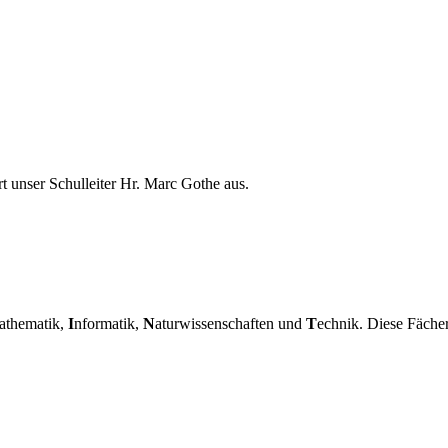
 unser Schulleiter Hr. Marc Gothe aus.
athematik,
I
nformatik,
N
aturwissenschaften und
T
echnik. Diese Fächer