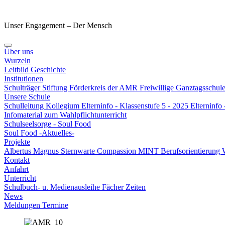
Unser Engagement – Der Mensch
Über uns
Wurzeln
Leitbild
Geschichte
Institutionen
Schulträger
Stiftung
Förderkreis der AMR
Freiwillige Ganztagsschul
Unsere Schule
Schulleitung
Kollegium
Elterninfo - Klassenstufe 5 - 2025
Elterninfo
Infomaterial zum Wahlpflichtunterricht
Schulseelsorge - Soul Food
Soul Food -Aktuelles-
Projekte
Albertus Magnus Sternwarte
Compassion
MINT
Berufsorientierung
Kontakt
Anfahrt
Unterricht
Schulbuch- u. Medienausleihe
Fächer
Zeiten
News
Meldungen
Termine